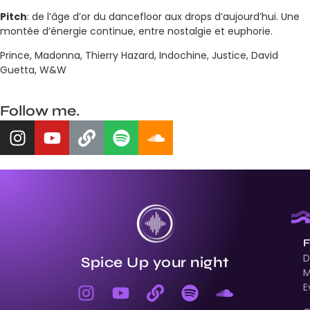
Pitch
: de l’âge d’or du dancefloor aux drops d’aujourd’hui. Une
montée d’énergie continue, entre nostalgie et euphorie.
Prince, Madonna, Thierry Hazard, Indochine, Justice, David
Guetta, W&W
Follow me.
F
D
Spice Up your night
M
E