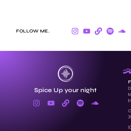
FOLLOW ME.
F
D
Spice Up your night
M
E
C
3
–
1
O