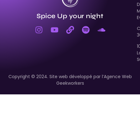
D
M
Spice Up your night
E
C
3
–
1
S
L
d
S
u
n
o
Copyright © 2024. Site web développé par l’
Agence Web
Geekworkers